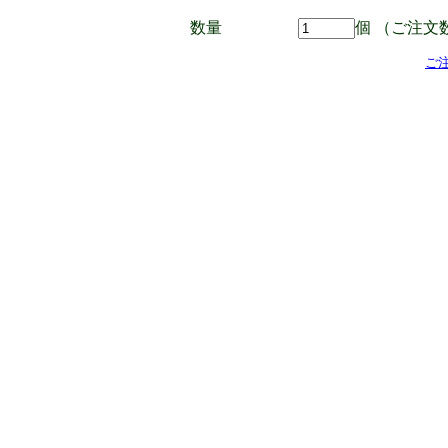
数量
個 （ご注文
ご