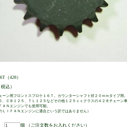
16T（428）
 （税込）
ェーン用フロントスプロケ１６Ｔ。カウンターシャフト径２０ｍｍタイプ用
５、ＣＢ１２５、ＴＬ１２５などその他１２５ｃｃクラスの４２８チェーン
ＦＡＮエンジンでも使用可能。
のＬＩＦＡＮエンジンに適合という訳ではありません）
個 （ご注文数をお入れください）