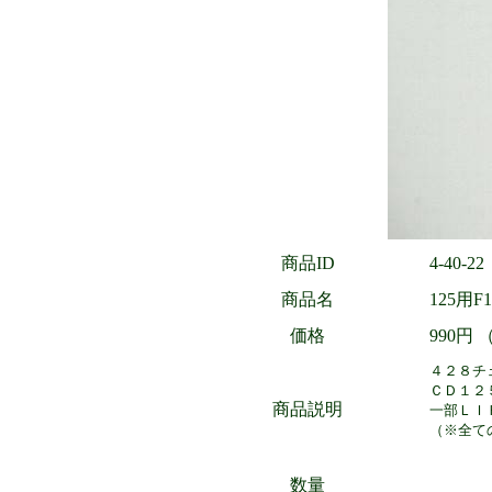
商品ID
4-40-22
商品名
125用F
価格
990円
４２８チ
ＣＤ１２
商品説明
一部ＬＩ
（※全て
数量