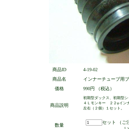
商品ID
4-19-02
商品名
インナーチューブ用
価格
990円 （税込）
初期型ダックス、初期型シ
４Ｌモンキー ２２φイン
商品説明
左右（２個）１セット。
セット （ご
数量
い