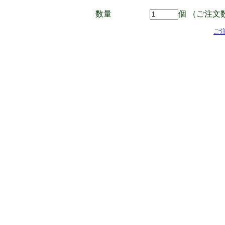
数量
個 （ご注文
ご