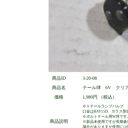
商品ID
3-20-08
商品名
テール球 6V クリア小
価格
1,980円 （税込）
６Ｖテールランプバルブ 
口金はBAY15D、ガラス
６ボルトテール用W球です
商品説明
※新品未使用ですが長期倉
場合がありますが使用には