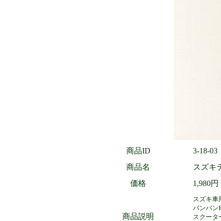
商品ID
3-18-03
商品名
スズキ
価格
1,980
スズキ車
バンバンR
商品説明
スクータ