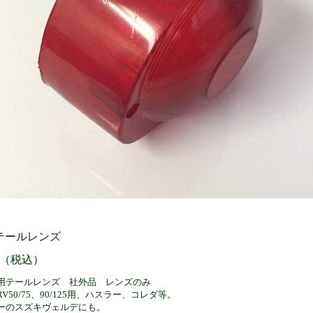
テールレンズ
円 （税込）
用テールレンズ 社外品 レンズのみ
V50/75、90/125用、ハスラー、コレダ等。
ーのスズキヴェルデにも。