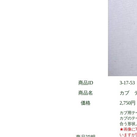
商品ID
3-17-53
商品名
カブ 
価格
2,750
カブ用テ
カブのテ
合う形状
★画像に
いますが