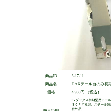
商品ID
3-17-11
商品名
DAXテール台のみ初
価格
4,980円 （税込）
6Vダックス初期型用テー
ＳＣＰＹ社製、スチール製
社外品。
商品説明