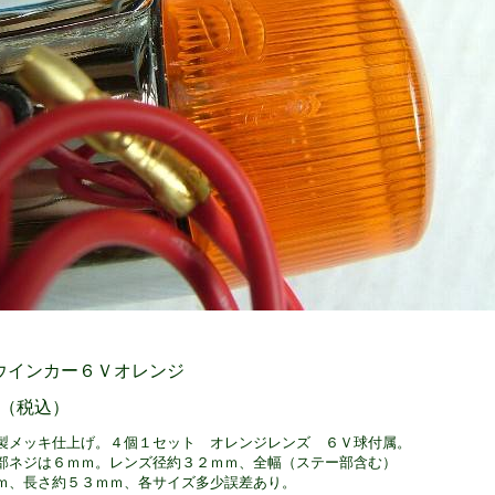
ウインカー６Ｖオレンジ
円 （税込）
製メッキ仕上げ。４個１セット オレンジレンズ ６Ｖ球付属。
部ネジは６ｍｍ。レンズ径約３２ｍｍ、全幅（ステー部含む）
ｍ、長さ約５３ｍｍ、各サイズ多少誤差あり。