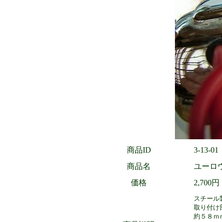
商品ID
3-13-01
商品名
ユーロ
価格
2,700
スチール
取り付け
約５８ｍ