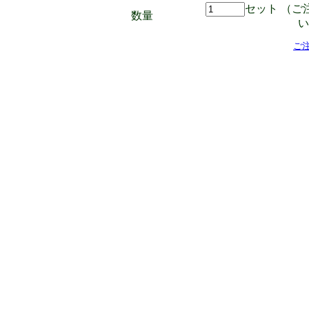
セット （ご
数量
い
ご