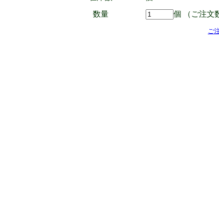
数量
個 （ご注文
ご